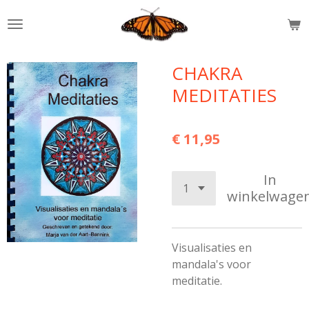
Ga
direct
naar
de
CHAKRA
hoofdinhoud
MEDITATIES
€ 11,95
In
winkelwage
Visualisaties en
mandala's voor
meditatie.