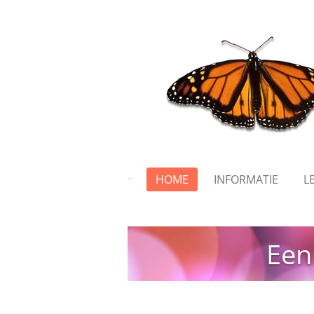
Ga
direct
naar
de
hoofdinhoud
HOME
INFORMATIE
L
Een